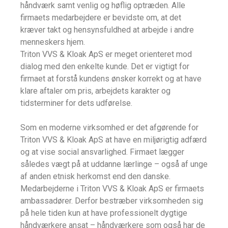
håndværk samt venlig og høflig optræden. Alle
firmaets medarbejdere er bevidste om, at det
kræver takt og hensynsfuldhed at arbejde i andre
menneskers hjem.
Triton VVS & Kloak ApS er meget orienteret mod
dialog med den enkelte kunde. Det er vigtigt for
firmaet at forstå kundens ønsker korrekt og at have
klare aftaler om pris, arbejdets karakter og
tidsterminer for dets udførelse.
Som en moderne virksomhed er det afgørende for
Triton VVS & Kloak ApS at have en miljørigtig adfærd
og at vise social ansvarlighed. Firmaet lægger
således vægt på at uddanne lærlinge – også af unge
af anden etnisk herkomst end den danske.
Medarbejderne i Triton VVS & Kloak ApS er firmaets
ambassadører. Derfor bestræber virksomheden sig
på hele tiden kun at have professionelt dygtige
håndværkere ansat – håndværkere som også har de